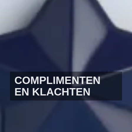
COMPLIMENTEN
EN KLACHTEN