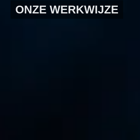
ONZE WERKWIJZE