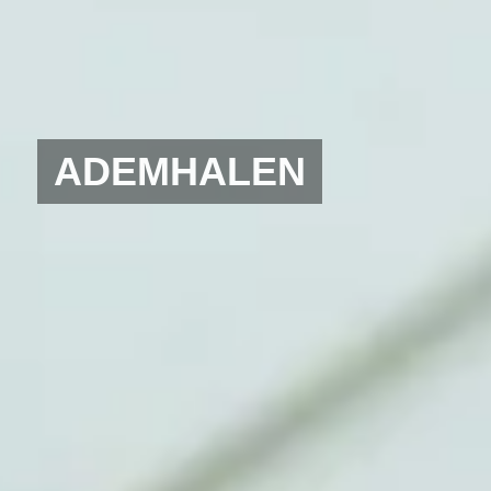
ADEMHALEN