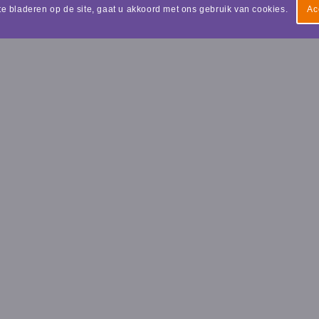
te bladeren op de site, gaat u akkoord met ons gebruik van cookies.
Ac
JPEND LEZEN
lse ontwikkeling van kinderen gelegd met de eerste stap
om goed te kunnen leren is het belangrijk dat het kind beg
inderen.