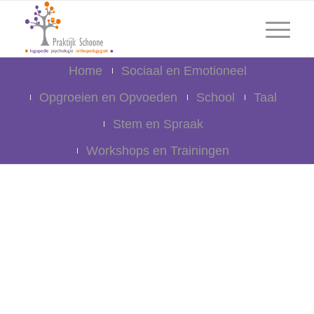
Home
Sociaal en Emotioneel
Opgroeien en Opvoeden
School
Taal
Stem en Spraak
Workshops en Trainingen