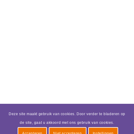
Deze site maakt gebruik van cookies. Door verder te bladeren op
de site, gaat u akkoord met ons gebruik van cookies.
Accepteren
Niet accepteren
Instellingen