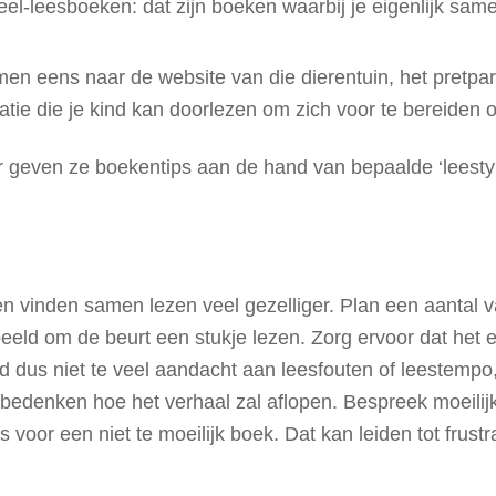
el-leesboeken: dat zijn boeken waarbij je eigenlijk same
en eens naar de website van die dierentuin, het pretpa
tie die je kind kan doorlezen om zich voor te bereiden op
 geven ze boekentips aan de hand van bepaalde ‘leestype
eren vinden samen lezen veel gezelliger. Plan een aantal
eeld om de beurt een stukje lezen. Zorg ervoor dat het e
us niet te veel aandacht aan leesfouten of leestempo, 
e bedenken hoe het verhaal zal aflopen. Bespreek moeili
voor een niet te moeilijk boek. Dat kan leiden tot frustra