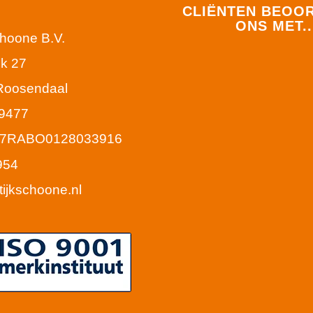
CLIËNTEN BEOO
ONS MET..
choone B.V.
k 27
Roosendaal
9477
77RABO0128033916
954
tijkschoone.nl