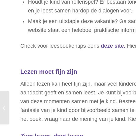
Houdt je kind van rollenspel? Er bestaan tone
en je leest samen hardop de dialogen voor.
Maak je een uitstapje deze vakantie? Ga sam
website staat een heleboel praktische informa
Check voor leesboekentips eens
deze site.
Hier
Lezen moet fijn zijn
Alleen lezen kan heel fijn zijn, maar veel kind
aandacht geeft en samen leest. Je kunt bijvoorb
van deze momenten samen met je kind. Besteed d
Blog: Heeft je kleintje
extra drinken nodig bij
fantasie van je kind door bijvoorbeeld samen t
warm weer?
het boek, vraag naar de mening van je kind. Kies 
Zien lezen, doet lezen