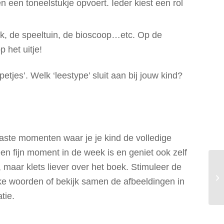
n een toneelstukje opvoert. Ieder kiest een rol
rk, de speeltuin, de bioscoop…etc. Op de
 het uitje!
tjes’. Welk ‘leestype’ sluit aan bij jouw kind?
 vaste momenten waar je je kind de volledige
en fijn moment in de week is en geniet ook zelf
maar klets liever over het boek. S
timuleer de
jke woorden of bekijk samen de afbeeldingen in
tie.