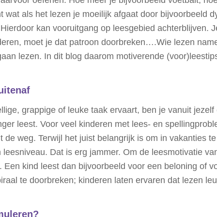
aarvoor oefenen. Hoe meer je bijvoorbeeld voetbalt, hoe 
ant wat als het lezen je moeilijk afgaat door bijvoorbeel
 Hierdoor kan vooruitgang op leesgebied achterblijven. 
deren, moet je dat patroon doorbreken….Wie lezen nameli
gaan lezen. In dit blog daarom motiverende (voor)leestip
uitenaf
lige, grappige of leuke taak ervaart, ben je vanuit jezelf
anger leest. Voor veel kinderen met lees- en spellingprobl
 uit de weg. Terwijl het juist belangrijk is om in vakanties
 leesniveau. Dat is erg jammer. Om de leesmotivatie van
’. Een kind leest dan bijvoorbeeld voor een beloning of 
iraal te doorbreken; kinderen laten ervaren dat lezen leuk
imuleren?