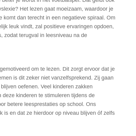
beter je wordt in het voetbalspel. Dat geldt ook
d dyslexie? Het lezen gaat moeizaam, waardoor je
Je komt dan terecht in een negatieve spiraal. Om
jk leuk vindt, zal positieve ervaringen opdoen,
s, zodat terugval in leesniveau na de
 gemotiveerd om te lezen. Dit zorgt ervoor dat je
emen is dit zeker niet vanzelfsprekend. Zij gaan
 te blijven oefenen. Veel kinderen zakken
 deze kinderen te stimuleren tijdens de
voor betere leesprestaties op school. Ons
 is en dat ze hierdoor op niveau blijven óf zelfs