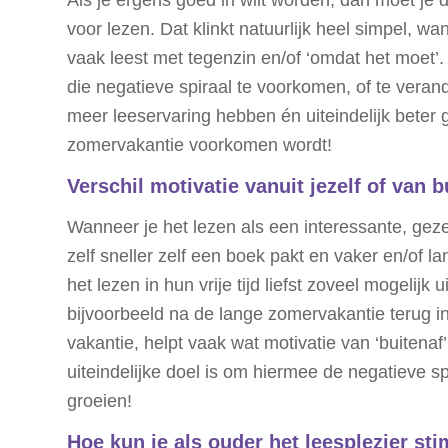
Als je ergens goed in wilt worden, dan moet je d
voor lezen. Dat klinkt natuurlijk heel simpel, w
vaak leest met tegenzin en/of ‘omdat het moet’.
die negatieve spiraal te voorkomen, of te veran
meer leeservaring hebben én uiteindelijk beter 
zomervakantie voorkomen wordt!
Verschil motivatie vanuit jezelf of van b
Wanneer je het lezen als een interessante, gezel
zelf sneller zelf een boek pakt en vaker en/of l
het lezen in hun vrije tijd liefst zoveel mogelijk
bijvoorbeeld na de lange zomervakantie terug in
vakantie, helpt vaak wat motivatie van ‘buitenaf
uiteindelijke doel is om hiermee de negatieve sp
groeien!
Hoe kun je als ouder het leesplezier st