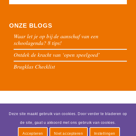
ONZE BLOGS
Waar let je op bij de aanschaf van een
schoolagenda? 8 tips!
Ontdek de kracht van ‘open speelgoed’
Brugklas Checklist
Deze site maakt gebruik van cookies. Door verder te bladeren op
de site, gaat u akkoord met ons gebruik van cookies.
© 2026 - Praktijk Schoone -
Met plezier gemaakt door SmartSV | Websolutions
Accepteren
Niet accepteren
Instellingen