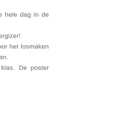
e hele dag in de
rgizer!
voor het losmaken
an.
klas. De poster