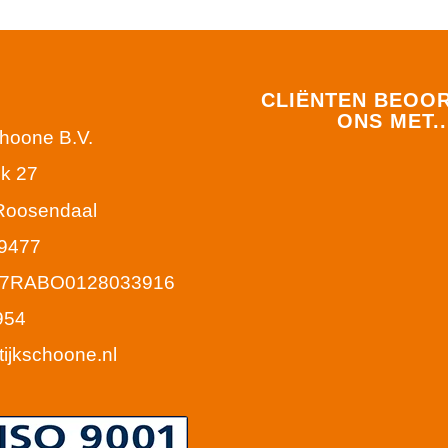
CLIËNTEN BEOO
ONS MET..
choone B.V.
k 27
Roosendaal
9477
77RABO0128033916
954
tijkschoone.nl