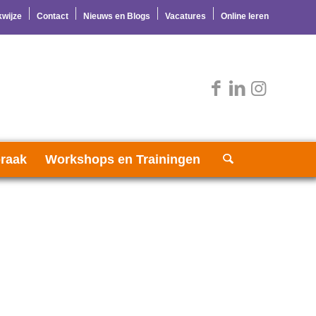
wijze
Contact
Nieuws en Blogs
Vacatures
Online leren
raak
Workshops en Trainingen