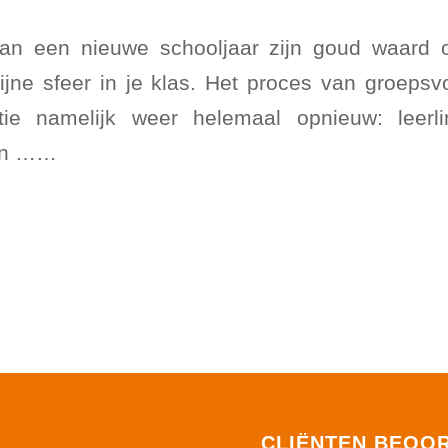
an een nieuwe schooljaar zijn goud waard 
ijne sfeer in je klas. Het proces van groepsv
tie namelijk weer helemaal opnieuw: leerl
 én ……
CLIËNTEN BEOO