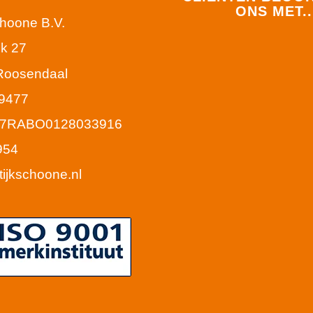
ONS MET..
choone B.V.
k 27
Roosendaal
9477
77RABO0128033916
954
tijkschoone.nl