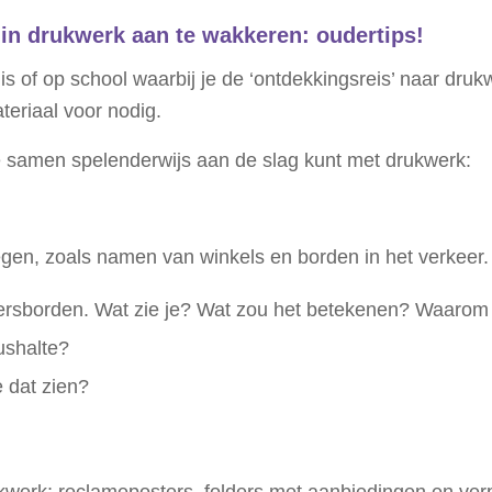
 in drukwerk aan te wakkeren: oudertips!
huis of op school waarbij je de ‘ontdekkingsreis’ naar dru
teriaal voor nodig.
je samen spelenderwijs aan de slag kunt met drukwerk:
egen, zoals namen van winkels en borden in het verkeer. 
eersborden. Wat zie je? Wat zou het betekenen? Waarom
ushalte?
e dat zien?
rukwerk; reclameposters, folders met aanbiedingen en v