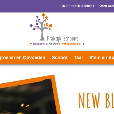
Over Praktijk Schoone
Onze werk
roeien en Opvoeden
School
Taal
Stem en Sp