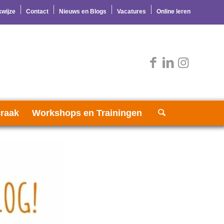
wijze
Contact
Nieuws en Blogs
Vacatures
Online leren
raak
Workshops en Trainingen