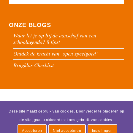
ONZE BLOGS
Waar let je op bij de aanschaf van een
schoolagenda? 8 tips!
Ontdek de kracht van ‘open speelgoed’
Brugklas Checklist
Deze site maakt gebruik van cookies. Door verder te bladeren op
de site, gaat u akkoord met ons gebruik van cookies.
© 2026 - Praktijk Schoone -
Met plezier gemaakt door SmartSV | Websolutions
Accepteren
Niet accepteren
Instellingen