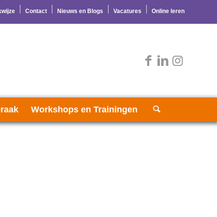
wijze
Contact
Nieuws en Blogs
Vacatures
Online leren
raak
Workshops en Trainingen
H