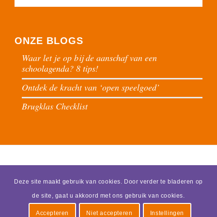
ONZE BLOGS
Waar let je op bij de aanschaf van een
schoolagenda? 8 tips!
Ontdek de kracht van ‘open speelgoed’
Brugklas Checklist
Deze site maakt gebruik van cookies. Door verder te bladeren op
de site, gaat u akkoord met ons gebruik van cookies.
© 2026 - Praktijk Schoone -
Met plezier gemaakt door SmartSV | Websolutions
Accepteren
Niet accepteren
Instellingen