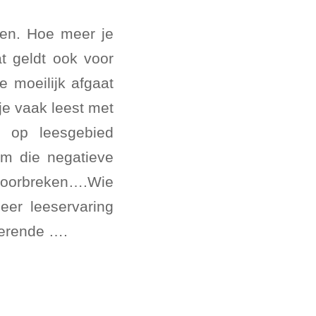
nen. Hoe meer je
at geldt ook voor
je moeilijk afgaat
je vaak leest met
g op leesgebied
Om die negatieve
 doorbreken….Wie
eer leeservaring
verende ….