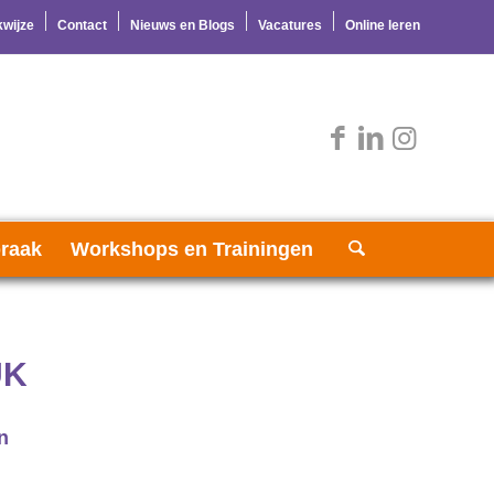
wijze
Contact
Nieuws en Blogs
Vacatures
Online leren
raak
Workshops en Trainingen
UK
n