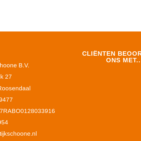
CLIËNTEN BEOO
ONS MET..
choone B.V.
k 27
Roosendaal
9477
77RABO0128033916
954
tijkschoone.nl