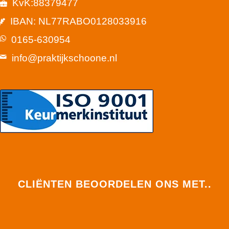
KvK:88379477
IBAN: NL77RABO0128033916
0165-630954
info@praktijkschoone.nl
CLIËNTEN BEOORDELEN ONS MET..